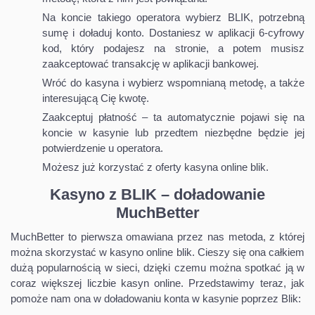
Na koncie takiego operatora wybierz BLIK, potrzebną
sumę i doładuj konto. Dostaniesz w aplikacji 6-cyfrowy
kod, który podajesz na stronie, a potem musisz
zaakceptować transakcję w aplikacji bankowej.
Wróć do kasyna i wybierz wspomnianą metodę, a także
interesującą Cię kwotę.
Zaakceptuj płatność – ta automatycznie pojawi się na
koncie w kasynie lub przedtem niezbędne będzie jej
potwierdzenie u operatora.
Możesz już korzystać z oferty kasyna online blik.
Kasyno z BLIK – doładowanie
MuchBetter
MuchBetter to pierwsza omawiana przez nas metoda, z której
można skorzystać w kasyno online blik. Cieszy się ona całkiem
dużą popularnością w sieci, dzięki czemu można spotkać ją w
coraz większej liczbie kasyn online. Przedstawimy teraz, jak
pomoże nam ona w doładowaniu konta w kasynie poprzez Blik: