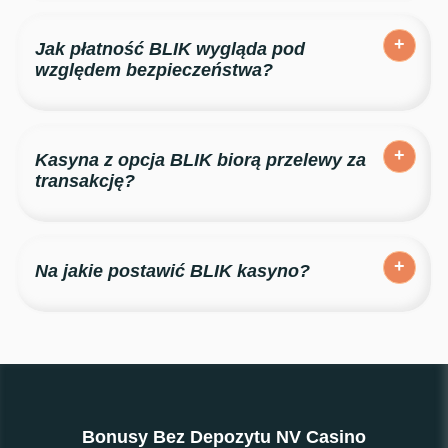
Składający się z 6 cyfr kod jest niezbędny do tego, aby
podać go w okienku płatności. Kod jest ważny tylko 2
Jak płatność BLIK wygląda pod
minuty i to on jest wstępem do autoryzacji płatności, którą
względem bezpieczeństwa?
wykonamy na swoim telefonie.
BLIK to system centralnie zarządzany przez polski
standard płatności, co zapewnia nam gwarancję
Kasyna z opcja BLIK biorą przelewy za
bezpieczeństwa. Możemy liczyć na wiele form
transakcję?
zabezpieczenia depozytu, a ponadto same kasyna online
korzystają z własnych środków, co daje nam najlepszą
ochronę.
Najczęściej spotykamy się z taką sytuacją, że kasyno
online BLIK bez weryfikacji zapewnia nam darmowy
Na jakie postawić BLIK kasyno?
przelew na konto. Może się jednak zdarzyć, że dana
marka pobiera prowizje, jednak o tym powinniśmy zostać
poinformowani podczas wpłacania depozytu.
Nasza strona przedstawia listę kasyn z BLIK-iem, które
uważamy za bezpieczne i godne polecenia. Warto zatem
zdecydować się na jedno z nich.
Bonusy Bez Depozytu NV Casino