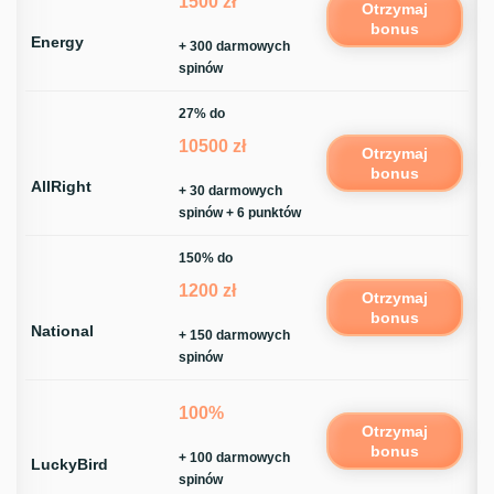
1500 zł
Otrzymaj
bonus
Energy
+ 300 darmowych
spinów
27% do
10500 zł
Otrzymaj
bonus
AllRight
+ 30 darmowych
spinów + 6 punktów
150% do
1200 zł
Otrzymaj
bonus
National
+ 150 darmowych
spinów
100%
Otrzymaj
bonus
+ 100 darmowych
LuckyBird
spinów