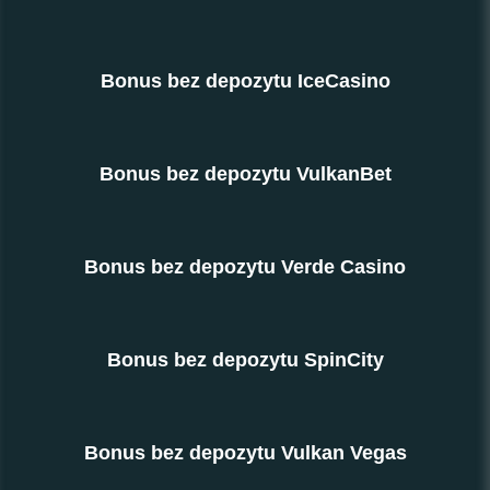
Bonus bez depozytu IceCasino
Bonus bez depozytu VulkanBet
Bonus bez depozytu Verde Casino
Bonus bez depozytu SpinCity
Bonus bez depozytu Vulkan Vegas