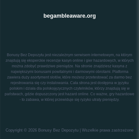
begambleaware.org
Bonusy Bez Depozytu jest niezależnym serwisem internetowym, na którym
znajdują się eksperckie recenzje kasyn online i gier hazardowych, w których
można zdobyć prawdziwe pieniądze. Na stronie znajdziesz kasyna z
największymi bonusami powitalnymi i darmowymi obrotami. Platforma
zawiera duży asortyment slotów, które możesz przetestować za darmo bez
rejestrowania się czy instalowania. Cała strona jest dostępna w języku
polskim i działa dla polskojęzycznych czytelników, którzy znajdują się w
państwach, gdzie dopuszczony jest hazard online. Co ważne, gry hazardowe
- to zabawa, w której przewiduje się ryzyko utraty pieniędzy.
Copyright © 2026 Bonusy Bez Depozytu | Wszelkie prawa zastrzeżone