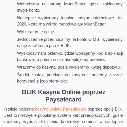
Wchodzimy na stronę MuchBetter, gdzie zakładamy
swoje konto.
Następnie wybieramy legalne kasyno internetowe blik
2026, które ma wśród metod wpłaty MuchBetter.
Wybieramy tę opcję.
Jednocześnie przechodzimy na konto w MB i wybieramy
opcję zasil konto przez BLIK.
Wyskoczy nam okienko, gdzie wpisujemy kod z aplikacji
bankowej, a potem w niej akceptujemy przelew.
Wracamy do kasyna, gdzie wybieramy kwotę depozytu.
Środki zostają przelane do kasyna i możemy zacząć
korzystać z jego oferty gier.
BLIK Kasyna Online poprzez
Paysafecard
Istnieje niejedno
kasyno wpłata Paysafecard
poprzez opcję Blik.
Jest to niezwykle popularny system kart przedpłaconych, gdzie
możemy wybrać dla siebie konkretny nominał, a następnie