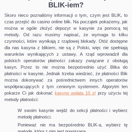
BLIK-iem?
Skoro nieco poznaliśmy informacji o tym, czym jest BLIK, to
czas przejść do casino online blik. Na początek pokażemy, jak
można w ogóle złożyć depozyt w kasynie za pomocą tej
metody. Od razu musimy napisać, że wymaga to kilku
czynności, które wynikają z rządowej blokady. Otóż dostępne
dla nas kasyna z blikiem, nie są z Polski, więc nie spełniają
warunków wynikających z ustawy. A rząd wprowadził dla
polskich operatorów płatności zakazy związane z obsługą
kasyn. Przez to nie można bezpośrednio użyć Blika do
płatności w kasynie. Jednak trzeba wiedzieć, że płatności Blik
można dokonywać za pośrednictwem innych operatorów
współpracujących z tym cenionym systemem. Algorytm ten
pokarze Ci jak dokonać
kasyno wplata 10 zl
przy użyciu tej
metody płatności:
W swoim kasynie wejdź do sekcji płatności i wybierz
metodę płatności.
Ponieważ nie ma bezpośrednio BLIK-a, wybierz tę
metodę, która z nim jest powiązana.