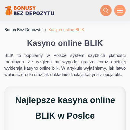
Bonus Bez Depozytu
/
Kasyna online BLIK
Kasyno online BLIK
BLIK to popularny w Polsce system szybkich płatności
mobilnych. Ze względu na wygodę, gracze coraz chętniej
wybierają kasyno online blik. W artykule wyjaśniamy, jak łatwo
wpłacać środki oraz jak dokładnie działają kasyna z opcją blik.
Najlepsze kasyna online
BLIK w Poslce