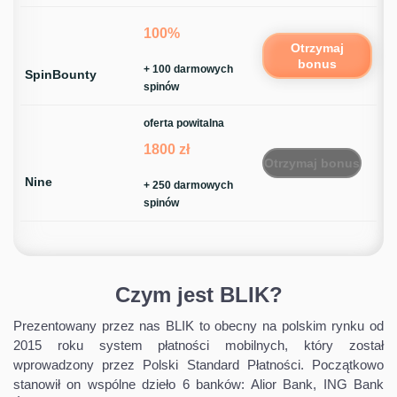
100%
Otrzymaj
bonus
+ 100 darmowych
SpinBounty
spinów
oferta powitalna
1800 zł
Otrzymaj bonus
Nine
+ 250 darmowych
spinów
Czym jest BLIK?
Prezentowany przez nas BLIK to obecny na polskim rynku od
2015 roku system płatności mobilnych, który został
wprowadzony przez Polski Standard Płatności. Początkowo
stanowił on wspólne dzieło 6 banków: Alior Bank, ING Bank