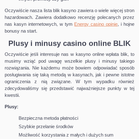
Oczywiście nasza lista blik kasyno zawiera o wiele więcej stron
hazardowach. Zawiera dodatkowo recenzję polecanych przez
nas kasyn internetowych, w tym
Energy casino opinie
, i hojne
bonusy na start.
Plusy i minusy casino online BLIK
Oczywiście jeśli interesuje nas w kasyno online wpłata blik, to
musimy wziąć pod uwagę wszelkie plusy i minusy takiego
rozwiązania. Nie każdemu może bowiem odpowiadać sposób
posługiwania się taką metodą w kasynach, jak i pewne istotne
ograniczenia z nią związane. W tym wypadku również
zdecydowaliśmy się przedstawić najważniejsze punkty w tej
kwestii.
Plusy:
Bezpieczna metoda płatności
Szybkie przelanie środków
Możliwość korzystania z małych i dużych sum