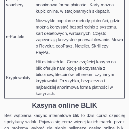
vouchery
anonimowa forma płatności. Karty można
kupić online, w stacjonarnych sklepach.
Niezwykle popularne metody płatności, gdzie
można korzystać bezpośrednio z systemu,
kart debetowych, wirtualnych. Często
e-Portfele
zapewniają korzystne przewalutowanie. Mowa
o Revolut, ecoPayz, Neteller, Skrill czy
PayPal.
Hit ostatnich lat. Coraz częściej kasyno na
blik oferuje nam opcję skorzystania z
bitcoinów, litecoinów, ethereum czy innym
Kryptowaluty
kryptowalut. To szybka, bezpieczna i
najbardziej anonimowa forma płatności w
kasynach.
Kasyna online BLIK
Bez wątpienia kasyno internetowe blik to dziś coraz częściej
spotykany widok. Pojawia się coraz więcej takich marek, przez
co możemy wybrać dla siebie najlepsze casino online blik.